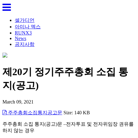
셀가디언
아미나 엑스
RUNX3
News
공지사항
제20기 정기주주총회 소집 통
지(공고)
March 09, 2021
주주총회소집통지공고문
Size: 140 KB
주주총회 소집 통지
(
공고
)
문
–전자투표 및 전자위임장 권유를
하지 않는 경우