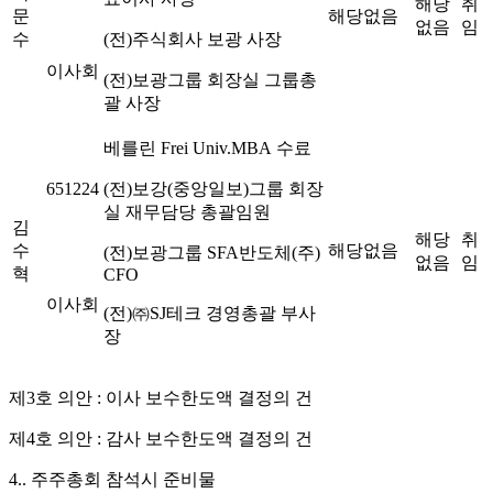
해당
취
문
해당없음
없음
임
수
(
전
)
주식회사 보광 사장
이사회
(
전
)
보광그룹 회장실 그룹총
괄 사장
베를린
Frei Univ.MBA
수료
651224
(
전
)
보강
(
중앙일보
)
그룹 회장
실 재무담당 총괄임원
김
해당
취
수
해당없음
(
전
)
보광그룹
SFA
반도체
(
주
)
없음
임
혁
CFO
이사회
(
전
)
㈜
SJ
테크 경영총괄 부사
장
제
3
호 의안
:
이사 보수한도액 결정의 건
제
4
호 의안
:
감사 보수한도액 결정의 건
4..
주주총회 참석시 준비물