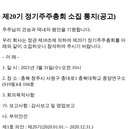
제
20
기 정기주주총회 소집 통지
(
공고
)
주주님의 건승과 댁내의 평안을 기원합니다
.
우리 회사는 정관 제
18
조에 의하여 제
20
기 정기주주총회를 아
래와 같이 소집하오니 참석하여 주시기 바랍니다
.
–
아 래
–
1.
일 시
: 2021
년
3
월
31
일
(
수
)
오전
10
시
2.
장 소
:
충북 청주시 서원구 충대로
1
충북대학교 종양연구소
(S19
동
)
내
104
호
3.
회의목적사항
가
.
보고사항
:
감사보고 및 영업보고
나
.
부의안건
제
1
호 의안
:
제
20
기
(2020.01.01.
∼
2020.12.31.)