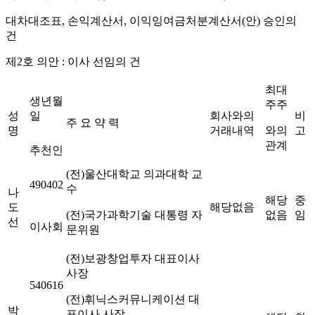
대차대조표
,
손익계산서
,
이익잉여금처분계산서
(
안
)
승인의
건
제
2
호 의안
:
이사 선임의 건
최대
생년월
주주
성
일
회사와의
비
주 요 약 력
명
거래내역
와의
고
관계
추천인
(
전
)
울산대학교 의과대학 교
490402
수
나
해당
중
도
해당없음
(
전
)
국가과학기술 대통령 자
없음
임
선
이사회
문위원
(
전
)
보광창업투자 대표이사
사장
540616
(
전
)
휘닉스커뮤니케이션 대
박
표이사 사장