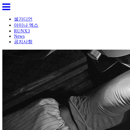
셀가디언
아미나 엑스
RUNX3
News
공지사항